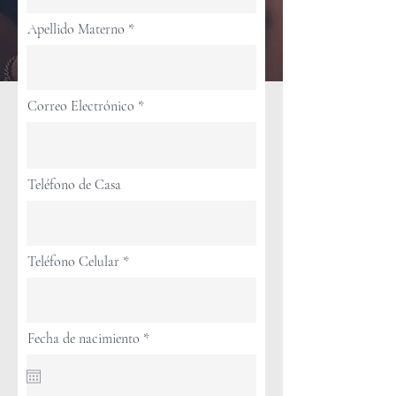
Apellido Materno
Correo Electrónico
Teléfono de Casa
Teléfono Celular
r
Fecha de nacimiento
*
e
q
u
i