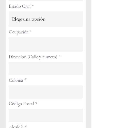
r
Estado Civil
e
d
Ocupación
Dirección (Calle y número)
Colonia
Código Postal
Alcaldía