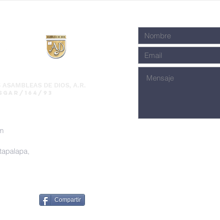
 ASAMBLEAS DE DIOS, A.R.
SGAR/164/93
om
ztapalapa,
Compartir