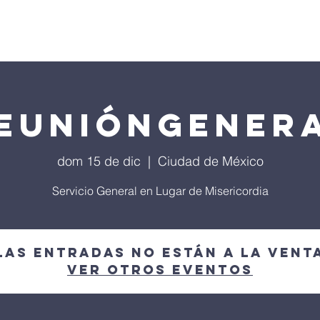
Programa Local
Agenda 2026
Música
SACIC
euniónGener
dom 15 de dic
  |  
Ciudad de México
Servicio General en Lugar de Misericordia
Las entradas no están a la vent
Ver otros eventos