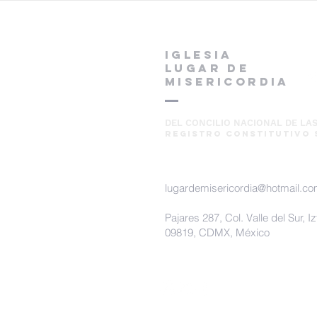
IGLESIA
LUGAR DE
MISERICORDIA
DEL CONCILIO NACIONAL DE LAS
REGISTRO CONSTITUTIVO 
lugardemisericordia@hotmail.c
Pajares 287, Col. Valle del Sur, I
09819
, CDMX, México