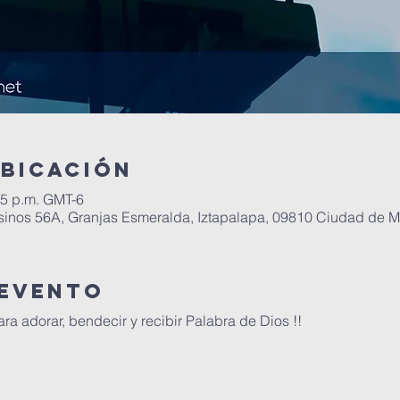
ubicación
35 p.m. GMT-6
inos 56A, Granjas Esmeralda, Iztapalapa, 09810 Ciudad de 
 evento
 adorar, bendecir y recibir Palabra de Dios !!