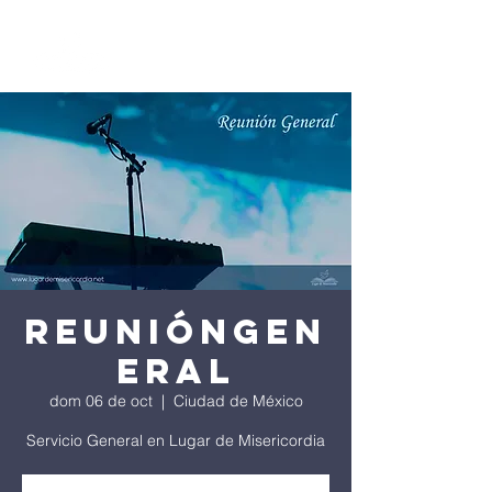
ReuniónGen
eral
dom 06 de oct
  |  
Ciudad de México
Servicio General en Lugar de Misericordia