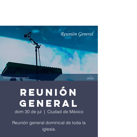
Reunión
General
dom 30 de jul
  |  
Ciudad de México
Reunión general dominical de toda la
iglesia.