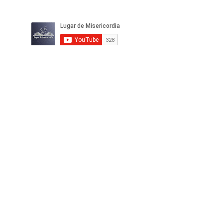
IGLESIA
LUGAR DE
MISERICORDIA
DEL CONCILIO NACIONAL DE LAS
ASAMBLEAS DE DIOS, A.R.
REGISTRO
CONSTITUTIVO SGAR/164/93
lugardemisericordia@hotmail.com
Pajares 287, Col. Valle del Sur,