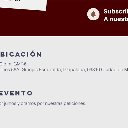
ubicación
30 p.m. GMT-6
inos 56A, Granjas Esmeralda, Iztapalapa, 09810 Ciudad de 
 evento
 juntos y oramos por nuestras peticiones.