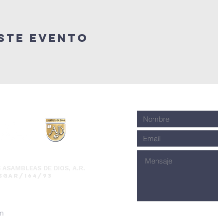
ste Evento
 ASAMBLEAS DE DIOS, A.R.
SGAR/164/93
om