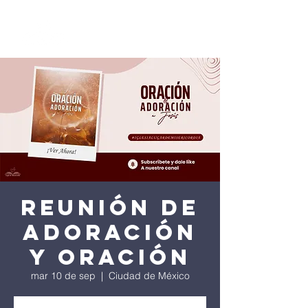
Reunión de
Adoración
y Oración
mar 10 de sep
  |  
Ciudad de México